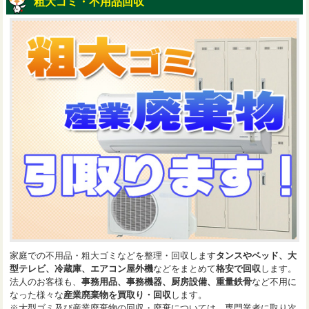
粗大ゴミ・不用品回収
家庭での不用品・粗大ゴミなどを整理・回収します
タンスやベッド、大
型テレビ、冷蔵庫、エアコン屋外機
などをまとめて
格安で回収
します。
法人のお客様も、
事務用品、事務機器、厨房設備、重量鉄骨
など不用に
なった様々な
産業廃棄物を買取り・回収
します。
※大型ゴミ及び産業廃棄物の回収・廃棄については、専門業者に取り次