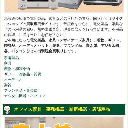
北海道帯広市で電化製品、家具などの不用品の買取、回収行う
リサイク
ルショップ
の
買取専門サイト
です。帯広市を中心に、電化製品、家具な
どの不用品の回収、無料出張査定、現金買取りを行っています。不用品
の買取・回収は当店にお任せ下さい！
ご不用になった
電化製品、家具（デザイナーズ家具）、着物、ギフト、
贈答品、オーディオセット、楽器、ブランド品、貴金属、デジタル機
器、パソコン
などを
出張現金買取り
します。
家電製品
家具
着物・和装小物
ギフト・贈答品・雑貨
オーディオ
楽器
ブランド品・貴金属
デジタル機器・パソコン
オフィス家具・事務機器・厨房機器・店舗用品