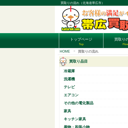
買取りの流れ（北海道帯広市）
トップページ
買取り
Top
Flo
HOME
買取りの流れ
買取り品目
冷蔵庫
洗濯機
テレビ
エアコン
その他の電化製品
家具
キッチン家具
着物・和装小物